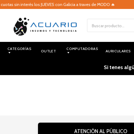
cuotas sin interés los JUEVES con Galicia a traves de MODO 🔥
CATEGORÍAS
COMPUTADORAS
OUTLET
AURICULARES
Si tenes alg
ATENCIÓN AL PÚBLICO