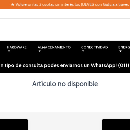
🔥 Volvieron las 3 cuotas sin interés los JUEVES con Galicia a traves
HARDWARE
ALMACENAMIENTO
CONECTIVIDAD
ENERG
ún tipo de consulta podes enviarnos un WhatsApp! (011)
Artículo no disponible