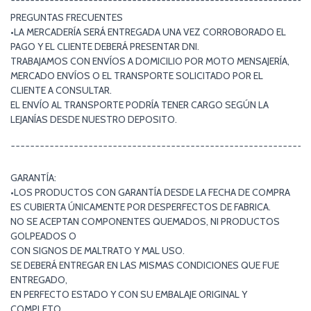
¯¯¯¯¯¯¯¯¯¯¯¯¯¯¯¯¯¯¯¯¯¯¯¯¯¯¯¯¯¯¯¯¯¯¯¯¯¯¯¯¯¯¯¯¯¯¯¯¯¯¯¯¯¯¯¯¯¯¯¯¯
PREGUNTAS FRECUENTES
•LA MERCADERÍA SERÁ ENTREGADA UNA VEZ CORROBORADO EL
PAGO Y EL CLIENTE DEBERÁ PRESENTAR DNI.
TRABAJAMOS CON ENVÍOS A DOMICILIO POR MOTO MENSAJERÍA,
MERCADO ENVÍOS O EL TRANSPORTE SOLICITADO POR EL
CLIENTE A CONSULTAR.
EL ENVÍO AL TRANSPORTE PODRÍA TENER CARGO SEGÚN LA
LEJANÍAS DESDE NUESTRO DEPOSITO.
¯¯¯¯¯¯¯¯¯¯¯¯¯¯¯¯¯¯¯¯¯¯¯¯¯¯¯¯¯¯¯¯¯¯¯¯¯¯¯¯¯¯¯¯¯¯¯¯¯¯¯¯¯¯¯¯¯¯¯¯¯
GARANTÍA:
•LOS PRODUCTOS CON GARANTÍA DESDE LA FECHA DE COMPRA
ES CUBIERTA ÚNICAMENTE POR DESPERFECTOS DE FABRICA.
NO SE ACEPTAN COMPONENTES QUEMADOS, NI PRODUCTOS
GOLPEADOS O
CON SIGNOS DE MALTRATO Y MAL USO.
SE DEBERÁ ENTREGAR EN LAS MISMAS CONDICIONES QUE FUE
ENTREGADO,
EN PERFECTO ESTADO Y CON SU EMBALAJE ORIGINAL Y
COMPLETO.