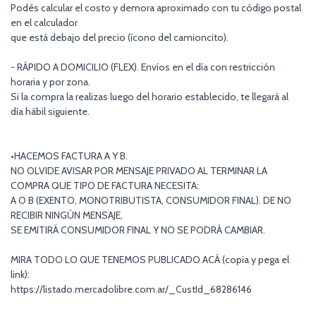
Podés calcular el costo y demora aproximado con tu código postal
en el calculador
que está debajo del precio (ícono del camioncito).
- RÁPIDO A DOMICILIO (FLEX). Envíos en el día con restricción
horaria y por zona.
Si la compra la realizas luego del horario establecido, te llegará al
día hábil siguiente.
•HACEMOS FACTURA A Y B.
NO OLVIDE AVISAR POR MENSAJE PRIVADO AL TERMINAR LA
COMPRA QUE TIPO DE FACTURA NECESITA:
A O B (EXENTO, MONOTRIBUTISTA, CONSUMIDOR FINAL). DE NO
RECIBIR NINGÚN MENSAJE,
SE EMITIRÁ CONSUMIDOR FINAL Y NO SE PODRÁ CAMBIAR.
MIRA TODO LO QUE TENEMOS PUBLICADO ACÁ (copia y pega el
link):
https://listado.mercadolibre.com.ar/_CustId_68286146