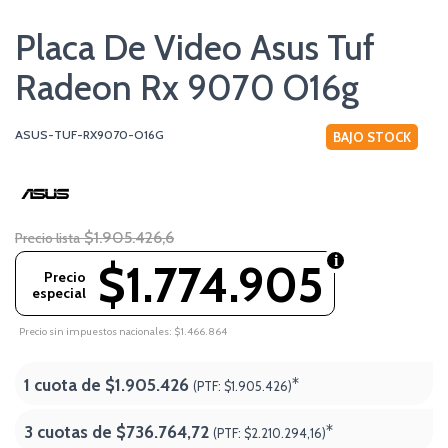
Placa De Video Asus Tuf
Radeon Rx 9070 O16g
ASUS-TUF-RX9070-O16G
BAJO STOCK
$1.905.426,6
Precio lista
$1.774.905
Precio
especial
Precio sin impuestos nacionales: $1.466.864
1 cuota de
$1.905.426
*
(PTF:
$1.905.426)
3 cuotas de
$736.764,72
*
(PTF:
$2.210.294,16)