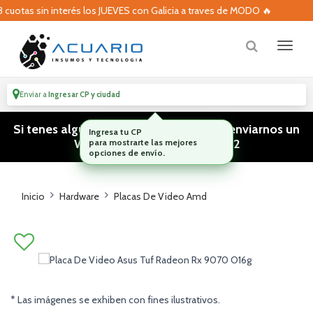
uotas sin interés los JUEVES con Galicia a traves de MODO 🔥
Enviar a
Ingresar CP y ciudad
Si tenes algún tipo de consulta podes enviarnos un
WhatsApp! (011) 15 5386 3812
Inicio
Hardware
Placas De Video Amd
* Las imágenes se exhiben con fines ilustrativos.