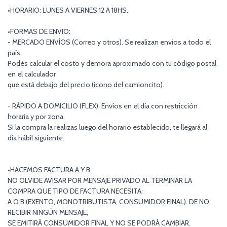
•HORARIO: LUNES A VIERNES 12 A 18HS.
•FORMAS DE ENVIO:
- MERCADO ENVÍOS (Correo y otros). Se realizan envíos a todo el
país.
Podés calcular el costo y demora aproximado con tu código postal
en el calculador
que está debajo del precio (ícono del camioncito).
- RÁPIDO A DOMICILIO (FLEX). Envíos en el día con restricción
horaria y por zona.
Si la compra la realizas luego del horario establecido, te llegará al
día hábil siguiente.
•HACEMOS FACTURA A Y B.
NO OLVIDE AVISAR POR MENSAJE PRIVADO AL TERMINAR LA
COMPRA QUE TIPO DE FACTURA NECESITA:
A O B (EXENTO, MONOTRIBUTISTA, CONSUMIDOR FINAL). DE NO
RECIBIR NINGÚN MENSAJE,
SE EMITIRÁ CONSUMIDOR FINAL Y NO SE PODRÁ CAMBIAR.