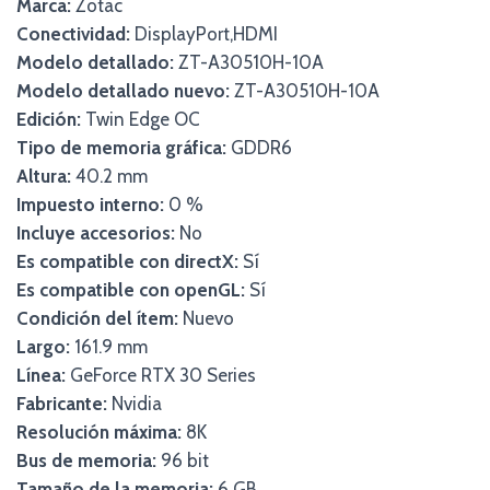
Marca:
Zotac
Conectividad:
DisplayPort,HDMI
Modelo detallado:
ZT-A30510H-10A
Modelo detallado nuevo:
ZT-A30510H-10A
Edición:
Twin Edge OC
Tipo de memoria gráfica:
GDDR6
Altura:
40.2 mm
Impuesto interno:
0 %
Incluye accesorios:
No
Es compatible con directX:
Sí
Es compatible con openGL:
Sí
Condición del ítem:
Nuevo
Largo:
161.9 mm
Línea:
GeForce RTX 30 Series
Fabricante:
Nvidia
Resolución máxima:
8K
Bus de memoria:
96 bit
Tamaño de la memoria:
6 GB