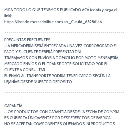
MIRA TODO LO QUE TENEMOS PUBLICADO ACÁ (copia y pega el
link):
https://listado.mercadolibre.com.ar/_CustId_68286146
¯¯¯¯¯¯¯¯¯¯¯¯¯¯¯¯¯¯¯¯¯¯¯¯¯¯¯¯¯¯¯¯¯¯¯¯¯¯¯¯¯¯¯¯¯¯¯¯¯¯¯¯¯¯¯¯¯¯¯¯¯
PREGUNTAS FRECUENTES
•LA MERCADERÍA SERÁ ENTREGADA UNA VEZ CORROBORADO EL
PAGO Y EL CLIENTE DEBERÁ PRESENTAR DNI.
TRABAJAMOS CON ENVÍOS A DOMICILIO POR MOTO MENSAJERÍA,
MERCADO ENVÍOS O EL TRANSPORTE SOLICITADO POR EL
CLIENTE A CONSULTAR.
EL ENVÍO AL TRANSPORTE PODRÍA TENER CARGO SEGÚN LA
LEJANÍAS DESDE NUESTRO DEPOSITO.
¯¯¯¯¯¯¯¯¯¯¯¯¯¯¯¯¯¯¯¯¯¯¯¯¯¯¯¯¯¯¯¯¯¯¯¯¯¯¯¯¯¯¯¯¯¯¯¯¯¯¯¯¯¯¯¯¯¯¯¯¯
GARANTÍA:
•LOS PRODUCTOS CON GARANTÍA DESDE LA FECHA DE COMPRA
ES CUBIERTA ÚNICAMENTE POR DESPERFECTOS DE FABRICA.
NO SE ACEPTAN COMPONENTES QUEMADOS, NI PRODUCTOS