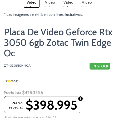
* Las imágenes se exhiben con fines ilustrativos.
Placa De Video Geforce Rtx
3050 6gb Zotac Twin Edge
Oc
ZT-030510H-10A
EN STOCK
$428.335,6
Precio lista
$398.995
Precio
especial
Precio sin impuestos nacionales: $361.081