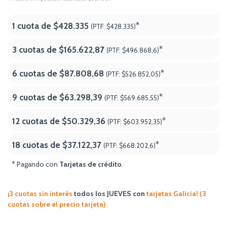
1 cuota de
$428.335
*
(PTF:
$428.335)
3 cuotas de
$165.622,87
*
(PTF:
$496.868,6)
6 cuotas de
$87.808,68
*
(PTF:
$526.852,05)
9 cuotas de
$63.298,39
*
(PTF:
$569.685,55)
12 cuotas de
$50.329,36
*
(PTF:
$603.952,35)
18 cuotas de
$37.122,37
*
(PTF:
$668.202,6
)
* Pagando con
Tarjetas de crédito
.
¡3 cuotas sin interés
todos los JUEVES
con
tarjetas Galicia! (3
cuotas sobre el precio tarjeta)