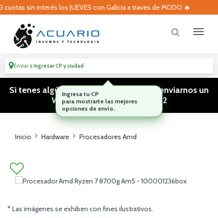
uotas sin interés los JUEVES con Galicia a traves de MODO 🔥
Enviar a
Ingresar CP y ciudad
Si tenes algún tipo de consulta podes enviarnos un
WhatsApp! (011) 15 5386 3812
Inicio
Hardware
Procesadores Amd
* Las imágenes se exhiben con fines ilustrativos.