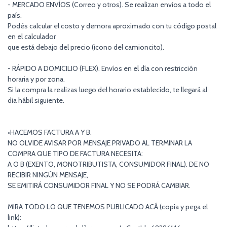
- MERCADO ENVÍOS (Correo y otros). Se realizan envíos a todo el
país.
Podés calcular el costo y demora aproximado con tu código postal
en el calculador
que está debajo del precio (ícono del camioncito).
- RÁPIDO A DOMICILIO (FLEX). Envíos en el día con restricción
horaria y por zona.
Si la compra la realizas luego del horario establecido, te llegará al
día hábil siguiente.
•HACEMOS FACTURA A Y B.
NO OLVIDE AVISAR POR MENSAJE PRIVADO AL TERMINAR LA
COMPRA QUE TIPO DE FACTURA NECESITA:
A O B (EXENTO, MONOTRIBUTISTA, CONSUMIDOR FINAL). DE NO
RECIBIR NINGÚN MENSAJE,
SE EMITIRÁ CONSUMIDOR FINAL Y NO SE PODRÁ CAMBIAR.
MIRA TODO LO QUE TENEMOS PUBLICADO ACÁ (copia y pega el
link):