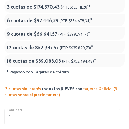
3 cuotas de
$174.370,43
*
(PTF:
$523.111,28)
6 cuotas de
$92.446,39
*
(PTF:
$554.678,34)
9 cuotas de
$66.641,57
*
(PTF:
$599.774,14)
12 cuotas de
$52.987,57
*
(PTF:
$635.850,78)
18 cuotas de
$39.083,03
*
(PTF:
$703.494,48
)
* Pagando con
Tarjetas de crédito
.
¡3 cuotas sin interés
todos los JUEVES
con
tarjetas Galicia! (3
cuotas sobre el precio tarjeta)
Cantidad