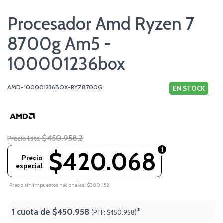
Procesador Amd Ryzen 7
8700g Am5 -
100001236box
AMD-100001236BOX-RYZ8700G
EN STOCK
$450.958,2
Precio lista
$420.068
Precio
especial
Precio sin impuestos nacionales: $380.152
1 cuota de
$450.958
*
(PTF:
$450.958)