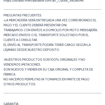
https://listado.mercadolibre.com.ar/_CustId_68286146
¯¯¯¯¯¯¯¯¯¯¯¯¯¯¯¯¯¯¯¯¯¯¯¯¯¯¯¯¯¯¯¯¯¯¯¯¯¯¯¯¯¯¯¯¯¯¯¯¯¯¯¯¯¯¯¯¯¯¯¯¯
PREGUNTAS FRECUENTES
•LA MERCADERÍA SERÁ ENTREGADA UNA VEZ CORROBORADO EL
PAGO Y EL CLIENTE DEBERÁ PRESENTAR DNI.
TRABAJAMOS CON ENVÍOS A DOMICILIO POR MOTO MENSAJERÍA,
MERCADO ENVÍOS O EL TRANSPORTE SOLICITADO POR EL
CLIENTE A CONSULTAR.
EL ENVÍO AL TRANSPORTE PODRÍA TENER CARGO SEGÚN LA
LEJANÍAS DESDE NUESTRO DEPOSITO.
•NUESTROS PRODUCTOS SON 100% ORIGINALES Y NO
VENDEMOS IMITACIONES.
SON NUEVOS Y VIENEN EN SU CAJA ORIGINAL Y COMPLETA DE
FÁBRICA.
NO HACEMOS PERMUTAS NI TOMAMOS EN PARTE DE PAGO
OTROS PRODUCTOS.
¯¯¯¯¯¯¯¯¯¯¯¯¯¯¯¯¯¯¯¯¯¯¯¯¯¯¯¯¯¯¯¯¯¯¯¯¯¯¯¯¯¯¯¯¯¯¯¯¯¯¯¯¯¯¯¯¯¯¯¯¯
GARANTÍA: