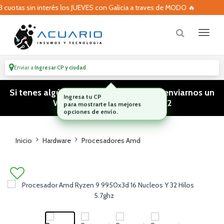
otas sin interés los JUEVES con Galicia a traves de MODO 🔥
Enviar a
Ingresar CP y ciudad
Si tenes algún tipo de consulta podes enviarnos un
WhatsApp! (011) 15 5386 3812
Inicio
Hardware
Procesadores Amd