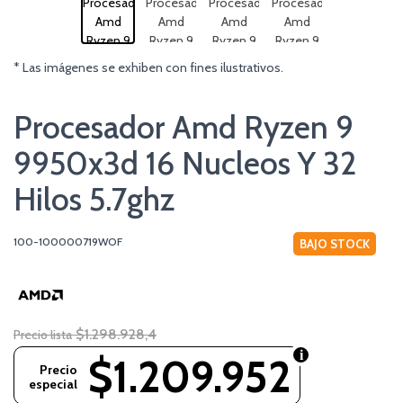
* Las imágenes se exhiben con fines ilustrativos.
Procesador Amd Ryzen 9
9950x3d 16 Nucleos Y 32
Hilos 5.7ghz
100-100000719WOF
BAJO STOCK
$1.298.928,4
Precio lista
$1.209.952
Precio
especial