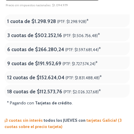
Precio sin impuestos nacionales: $1.094.979
1 cuota de
$1.298.928
*
(PTF:
$1.298.928)
3 cuotas de
$502.252,16
*
(PTF:
$1.506.756,48)
6 cuotas de
$266.280,24
*
(PTF:
$1.597.681,44)
9 cuotas de
$191.952,69
*
(PTF:
$1.727.574,24)
12 cuotas de
$152.624,04
*
(PTF:
$1.831.488,48)
18 cuotas de
$112.573,76
*
(PTF:
$2.026.327,68
)
* Pagando con
Tarjetas de crédito
.
¡3 cuotas sin interés
todos los JUEVES
con
tarjetas Galicia! (3
cuotas sobre el precio tarjeta)