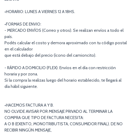
•HORARIO: LUNES A VIERNES 12 A 18HS.
•FORMAS DE ENVIO:
- MERCADO ENVÍOS (Correo y otros). Se realizan envíos a todo el
país.
Podés calcular el costo y demora aproximado con tu código postal
en el calculador
que está debajo del precio (ícono del camioncito).
- RÁPIDO A DOMICILIO (FLEX). Envíos en el día con restricción
horaria y por zona.
Si la compra la realizas luego del horario establecido, te llegará al
día hábil siguiente.
•HACEMOS FACTURA A Y B.
NO OLVIDE AVISAR POR MENSAJE PRIVADO AL TERMINAR LA
COMPRA QUE TIPO DE FACTURA NECESITA:
A O B (EXENTO, MONOTRIBUTISTA, CONSUMIDOR FINAL). DE NO
RECIBIR NINGÚN MENSAJE,