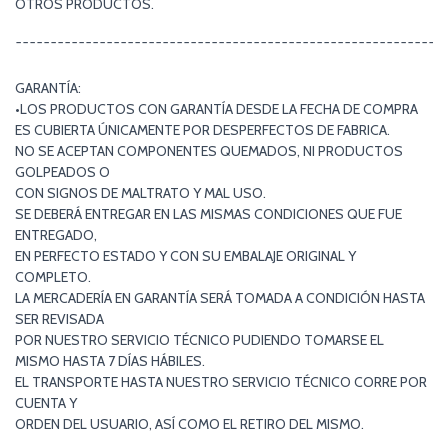
OTROS PRODUCTOS.
¯¯¯¯¯¯¯¯¯¯¯¯¯¯¯¯¯¯¯¯¯¯¯¯¯¯¯¯¯¯¯¯¯¯¯¯¯¯¯¯¯¯¯¯¯¯¯¯¯¯¯¯¯¯¯¯¯¯¯¯¯
GARANTÍA:
•LOS PRODUCTOS CON GARANTÍA DESDE LA FECHA DE COMPRA
ES CUBIERTA ÚNICAMENTE POR DESPERFECTOS DE FABRICA.
NO SE ACEPTAN COMPONENTES QUEMADOS, NI PRODUCTOS
GOLPEADOS O
CON SIGNOS DE MALTRATO Y MAL USO.
SE DEBERÁ ENTREGAR EN LAS MISMAS CONDICIONES QUE FUE
ENTREGADO,
EN PERFECTO ESTADO Y CON SU EMBALAJE ORIGINAL Y
COMPLETO.
LA MERCADERÍA EN GARANTÍA SERÁ TOMADA A CONDICIÓN HASTA
SER REVISADA
POR NUESTRO SERVICIO TÉCNICO PUDIENDO TOMARSE EL
MISMO HASTA 7 DÍAS HÁBILES.
EL TRANSPORTE HASTA NUESTRO SERVICIO TÉCNICO CORRE POR
CUENTA Y
ORDEN DEL USUARIO, ASÍ COMO EL RETIRO DEL MISMO.