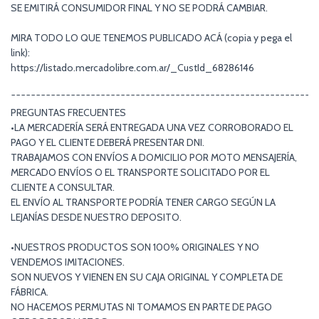
SE EMITIRÁ CONSUMIDOR FINAL Y NO SE PODRÁ CAMBIAR.
MIRA TODO LO QUE TENEMOS PUBLICADO ACÁ (copia y pega el
link):
https://listado.mercadolibre.com.ar/_CustId_68286146
¯¯¯¯¯¯¯¯¯¯¯¯¯¯¯¯¯¯¯¯¯¯¯¯¯¯¯¯¯¯¯¯¯¯¯¯¯¯¯¯¯¯¯¯¯¯¯¯¯¯¯¯¯¯¯¯¯¯¯¯¯
PREGUNTAS FRECUENTES
•LA MERCADERÍA SERÁ ENTREGADA UNA VEZ CORROBORADO EL
PAGO Y EL CLIENTE DEBERÁ PRESENTAR DNI.
TRABAJAMOS CON ENVÍOS A DOMICILIO POR MOTO MENSAJERÍA,
MERCADO ENVÍOS O EL TRANSPORTE SOLICITADO POR EL
CLIENTE A CONSULTAR.
EL ENVÍO AL TRANSPORTE PODRÍA TENER CARGO SEGÚN LA
LEJANÍAS DESDE NUESTRO DEPOSITO.
•NUESTROS PRODUCTOS SON 100% ORIGINALES Y NO
VENDEMOS IMITACIONES.
SON NUEVOS Y VIENEN EN SU CAJA ORIGINAL Y COMPLETA DE
FÁBRICA.
NO HACEMOS PERMUTAS NI TOMAMOS EN PARTE DE PAGO