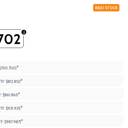
BAJO STOCK
702
*
$700.700)
*
PTF:
$812.812)
*
F:
$861.861)
*
PTF:
$931.931)
*
TF:
$987.987)