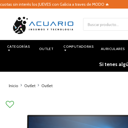
tas sin interés los JUEVES con Galicia a traves de MODO 🔥
CATEGORÍAS
COMPUTADORAS
OUTLET
AURICULARES
Si tenes alg
Inicio
Outlet
Outlet