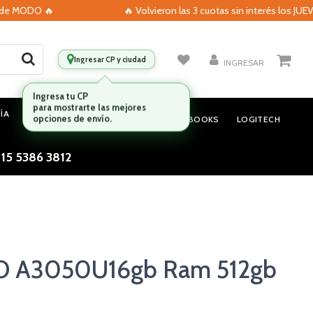
 MODO 🔥
🔥 Volvieron las 3 cuotas sin interés los JUEVES 
Ingresar CP y ciudad
INGRESAR
ÍA
MONITORES
AUDIO
NOTEBOOKS
LOGITECH
 15 5386 3812
O A3050U16gb Ram 512gb