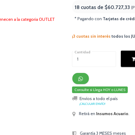
18 cuotas de
$60.727,33
(P
* Pagando con
Tarjetas de créd
tenecen a la categoria OUTLET
¡3 cuotas sin interés
todos los 
Cantidad
Consulte si Llega HOY o LUNES
Envíos a todo el país
¡CALCULAR ENVÍO!
Retirá en
Insumos Acuario
.
Garantía 3 MESES meses