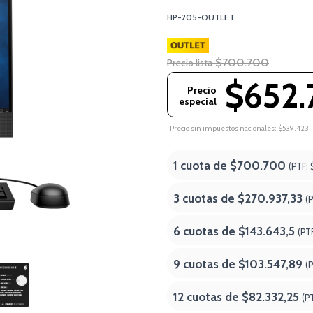
HP-205-OUTLET
$700.700
Precio lista
$652.
Precio
especial
Precio sin impuestos nacionales: $539.423
1 cuota de
$700.700
(PTF:
3 cuotas de
$270.937,33
(
6 cuotas de
$143.643,5
(PT
9 cuotas de
$103.547,89
(
12 cuotas de
$82.332,25
(P