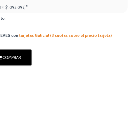
*
TF:
$1.093.092
)
ito
.
JUEVES
con
tarjetas Galicia! (3 cuotas sobre el precio tarjeta)
COMPRAR