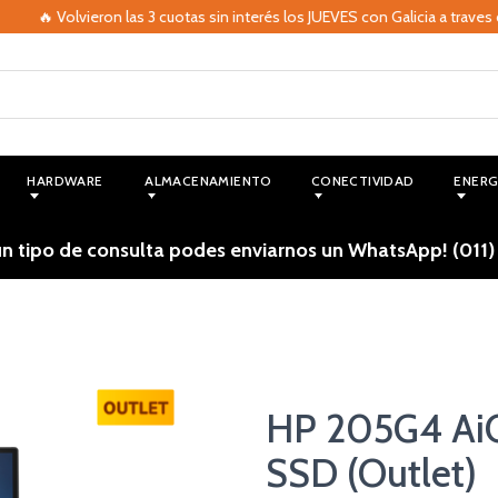
🔥 Volvieron las 3 cuotas sin interés los JUEVES con Galicia a traves de
HARDWARE
ALMACENAMIENTO
CONECTIVIDAD
ENERG
ún tipo de consulta podes enviarnos un WhatsApp! (011)
HP 205G4 Ai
SSD (Outlet)