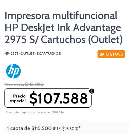
Impresora multifuncional
HP DeskJet Ink Advantage
2975 S/ Cartuchos (Outlet)
HP-2975-OUTLET-SCARTUCHOS
BAJO STOCK
$115.500
Precio lista
$107.588
Precio
especial
Precio sin impuestos nacionales: $88.916
1 cuota de
$115.500
*
(PTF:
$115.500)