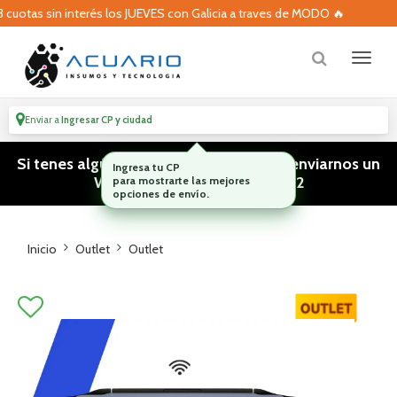
uotas sin interés los JUEVES con Galicia a traves de MODO 🔥
Enviar a
Ingresar CP y ciudad
Si tenes algún tipo de consulta podes enviarnos un
Ingresa tu CP
WhatsApp! (011) 15 5386 3812
para mostrarte las mejores
opciones de envío.
Inicio
Outlet
Outlet