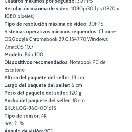
Cuadros máximos por segundo:
30 FPS
Resolución máxima de video:
1080p/30 fps (1920 x
1080 píxeles)
Tipo de resolución máxima de video:
30FPS
Sistemas operativos mínimos requeridos:
Chrome
OS,Google Chromebook 29.0.1547.70,Windows
7,macOS 10.7
Modelo:
Brio 100
Dispositivos recomendados:
Notebook,PC de
escritorio
Altura del paquete del seller:
18 cm
Largo del paquete del seller:
6 cm
Peso del paquete del seller:
120 g
Ancho del paquete del seller:
18 cm
SKU:
LOG-960-001615
Tipo de sensor:
4K
IVA:
21 %
Ángulo de visión:
90°