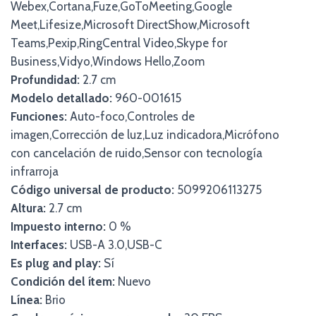
Webex,Cortana,Fuze,GoToMeeting,Google
Meet,Lifesize,Microsoft DirectShow,Microsoft
Teams,Pexip,RingCentral Video,Skype for
Business,Vidyo,Windows Hello,Zoom
Profundidad:
2.7 cm
Modelo detallado:
960-001615
Funciones:
Auto-foco,Controles de
imagen,Corrección de luz,Luz indicadora,Micrófono
con cancelación de ruido,Sensor con tecnología
infrarroja
Código universal de producto:
5099206113275
Altura:
2.7 cm
Impuesto interno:
0 %
Interfaces:
USB-A 3.0,USB-C
Es plug and play:
Sí
Condición del ítem:
Nuevo
Línea:
Brio