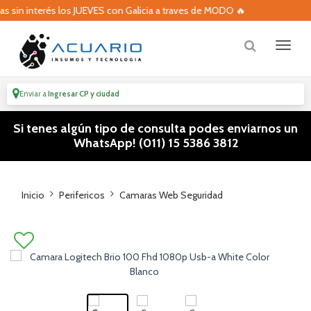
 los JUEVES con Galicia a traves de MODO 🔥
🔥 Volvieron l
Enviar a
Ingresar CP y ciudad
Si tenes algún tipo de consulta podes enviarnos un
WhatsApp! (011) 15 5386 3812
Inicio
Perifericos
Camaras Web Seguridad