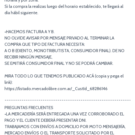
horaria y por zona.
Si la compra la realizas luego del horario establecido, te llegará al
día hábil siguiente.
•HACEMOS FACTURA A Y B.
NO OLVIDE AVISAR POR MENSAJE PRIVADO AL TERMINAR LA
COMPRA QUE TIPO DE FACTURA NECESITA:
A O B (EXENTO, MONOTRIBUTISTA, CONSUMIDOR FINAL). DE NO
RECIBIR NINGÚN MENSAJE,
SE EMITIRÁ CONSUMIDOR FINAL Y NO SE PODRÁ CAMBIAR.
MIRA TODO LO QUE TENEMOS PUBLICADO ACÁ (copia y pega el
link):
https://listado.mercadolibre.com.ar/_CustId_68286146
¯¯¯¯¯¯¯¯¯¯¯¯¯¯¯¯¯¯¯¯¯¯¯¯¯¯¯¯¯¯¯¯¯¯¯¯¯¯¯¯¯¯¯¯¯¯¯¯¯¯¯¯¯¯¯¯¯¯¯¯¯
PREGUNTAS FRECUENTES
•LA MERCADERÍA SERÁ ENTREGADA UNA VEZ CORROBORADO EL
PAGO Y EL CLIENTE DEBERÁ PRESENTAR DNI.
TRABAJAMOS CON ENVÍOS A DOMICILIO POR MOTO MENSAJERÍA,
MERCADO ENVÍOS O EL TRANSPORTE SOLICITADO POR EL