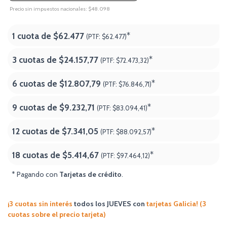
Precio sin impuestos nacionales: $48.098
1 cuota de
$62.477
*
(PTF:
$62.477)
3 cuotas de
$24.157,77
*
(PTF:
$72.473,32)
6 cuotas de
$12.807,79
*
(PTF:
$76.846,71)
9 cuotas de
$9.232,71
*
(PTF:
$83.094,41)
12 cuotas de
$7.341,05
*
(PTF:
$88.092,57)
18 cuotas de
$5.414,67
*
(PTF:
$97.464,12
)
* Pagando con
Tarjetas de crédito
.
¡3 cuotas sin interés
todos los JUEVES
con
tarjetas Galicia! (3
cuotas sobre el precio tarjeta)