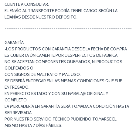
CLIENTE A CONSULTAR.
EL ENVÍO AL TRANSPORTE PODRÍA TENER CARGO SEGÚN LA
LEJANÍAS DESDE NUESTRO DEPOSITO.
¯¯¯¯¯¯¯¯¯¯¯¯¯¯¯¯¯¯¯¯¯¯¯¯¯¯¯¯¯¯¯¯¯¯¯¯¯¯¯¯¯¯¯¯¯¯¯¯¯¯¯¯¯¯¯¯¯¯¯¯¯
GARANTÍA:
•LOS PRODUCTOS CON GARANTÍA DESDE LA FECHA DE COMPRA
ES CUBIERTA ÚNICAMENTE POR DESPERFECTOS DE FABRICA.
NO SE ACEPTAN COMPONENTES QUEMADOS, NI PRODUCTOS
GOLPEADOS O
CON SIGNOS DE MALTRATO Y MAL USO.
SE DEBERÁ ENTREGAR EN LAS MISMAS CONDICIONES QUE FUE
ENTREGADO,
EN PERFECTO ESTADO Y CON SU EMBALAJE ORIGINAL Y
COMPLETO.
LA MERCADERÍA EN GARANTÍA SERÁ TOMADA A CONDICIÓN HASTA
SER REVISADA
POR NUESTRO SERVICIO TÉCNICO PUDIENDO TOMARSE EL
MISMO HASTA 7 DÍAS HÁBILES.