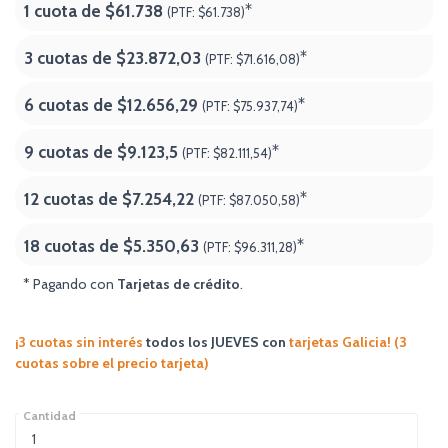
1 cuota de
$61.738
*
(PTF:
$61.738)
3 cuotas de
$23.872,03
*
(PTF:
$71.616,08)
6 cuotas de
$12.656,29
*
(PTF:
$75.937,74)
9 cuotas de
$9.123,5
*
(PTF:
$82.111,54)
12 cuotas de
$7.254,22
*
(PTF:
$87.050,58)
18 cuotas de
$5.350,63
*
(PTF:
$96.311,28
)
* Pagando con
Tarjetas de crédito
.
¡3 cuotas sin interés
todos los JUEVES
con
tarjetas Galicia! (3
cuotas sobre el precio tarjeta)
Cantidad