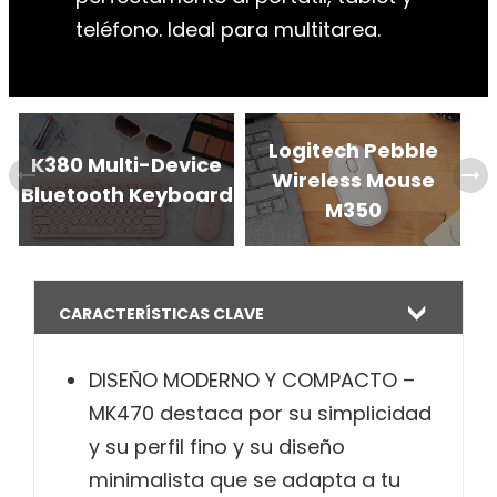
teléfono. Ideal para multitarea.
Logitech Pebble
K380 Multi-Device
arrow_right_alt
arrow_right_alt
Wireless Mouse
Bluetooth Keyboard
M350
CARACTERÍSTICAS CLAVE
DISEÑO MODERNO Y COMPACTO –
MK470 destaca por su simplicidad
y su perfil fino y su diseño
minimalista que se adapta a tu