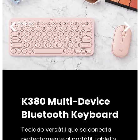
chevron_left
chevron_right
K380 Multi-Device
Bluetooth Keyboard
Teclado versátil que se conecta
perfectamente al portátil, tablet y