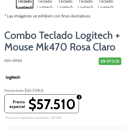
* Las imágenes se exhiben con fines ilustrativos.
Combo Teclado Logitech +
Mouse Mk470 Rosa Claro
920-011312
EN STOCK
$61.738,6
Precio lista
$57.510
Precio
especial
Precio sin impuestos nacionales: $47.529