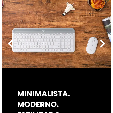
chevron_left
chevron_right
MINIMALISTA.
MODERNO.