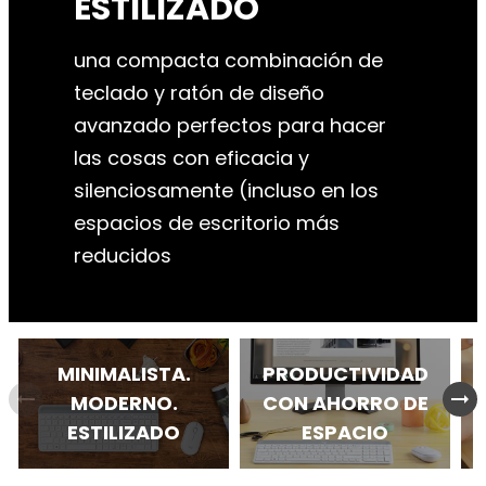
ESTILIZADO
una compacta combinación de
teclado y ratón de diseño
avanzado perfectos para hacer
las cosas con eficacia y
silenciosamente (incluso en los
espacios de escritorio más
reducidos
MINIMALISTA.
PRODUCTIVIDAD
arrow_right_alt
arrow_right_alt
MODERNO.
CON AHORRO DE
ESTILIZADO
ESPACIO