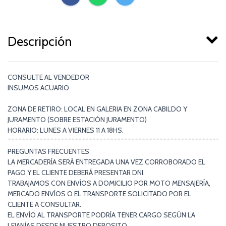
Descripción
CONSULTE AL VENDEDOR
INSUMOS ACUARIO
ZONA DE RETIRO: LOCAL EN GALERIA EN ZONA CABILDO Y
JURAMENTO (SOBRE ESTACIÓN JURAMENTO)
HORARIO: LUNES A VIERNES 11 A 18HS.
¯¯¯¯¯¯¯¯¯¯¯¯¯¯¯¯¯¯¯¯¯¯¯¯¯¯¯¯¯¯¯¯¯¯¯¯¯¯¯¯¯¯¯¯¯¯¯¯¯¯¯¯¯¯¯¯¯¯¯¯¯
PREGUNTAS FRECUENTES
LA MERCADERÍA SERÁ ENTREGADA UNA VEZ CORROBORADO EL
PAGO Y EL CLIENTE DEBERÁ PRESENTAR DNI.
TRABAJAMOS CON ENVÍOS A DOMICILIO POR MOTO MENSAJERÍA,
MERCADO ENVÍOS O EL TRANSPORTE SOLICITADO POR EL
CLIENTE A CONSULTAR.
EL ENVÍO AL TRANSPORTE PODRÍA TENER CARGO SEGÚN LA
LEJANÍAS DESDE NUESTRO DEPOSITO.