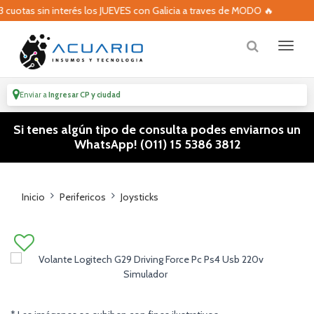
uotas sin interés los JUEVES con Galicia a traves de MODO 🔥
Enviar a
Ingresar CP y ciudad
Si tenes algún tipo de consulta podes enviarnos un
WhatsApp! (011) 15 5386 3812
Inicio
Perifericos
Joysticks