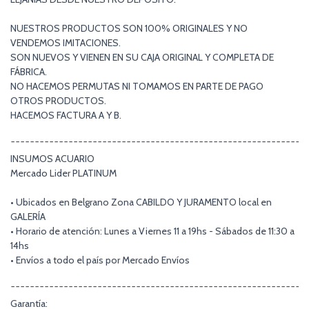
NUESTROS PRODUCTOS SON 100% ORIGINALES Y NO
VENDEMOS IMITACIONES.
SON NUEVOS Y VIENEN EN SU CAJA ORIGINAL Y COMPLETA DE
FÁBRICA.
NO HACEMOS PERMUTAS NI TOMAMOS EN PARTE DE PAGO
OTROS PRODUCTOS.
HACEMOS FACTURA A Y B.
¯¯¯¯¯¯¯¯¯¯¯¯¯¯¯¯¯¯¯¯¯¯¯¯¯¯¯¯¯¯¯¯¯¯¯¯¯¯¯¯¯¯¯¯¯¯¯¯¯¯¯¯¯¯¯¯¯¯¯¯¯
INSUMOS ACUARIO
Mercado Lider PLATINUM
• Ubicados en Belgrano Zona CABILDO Y JURAMENTO local en
GALERÍA
• Horario de atención: Lunes a Viernes 11 a 19hs - Sábados de 11:30 a
14hs
• Envíos a todo el país por Mercado Envíos
¯¯¯¯¯¯¯¯¯¯¯¯¯¯¯¯¯¯¯¯¯¯¯¯¯¯¯¯¯¯¯¯¯¯¯¯¯¯¯¯¯¯¯¯¯¯¯¯¯¯¯¯¯¯¯¯¯¯¯¯¯
Garantía: