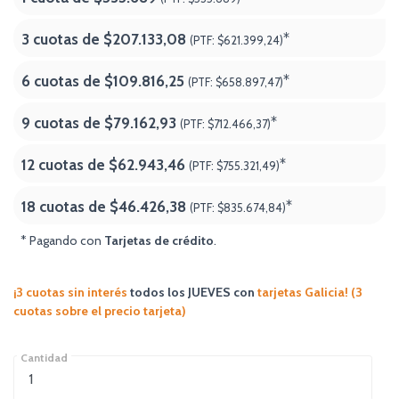
3 cuotas de
$207.133,08
*
(PTF:
$621.399,24)
6 cuotas de
$109.816,25
*
(PTF:
$658.897,47)
9 cuotas de
$79.162,93
*
(PTF:
$712.466,37)
12 cuotas de
$62.943,46
*
(PTF:
$755.321,49)
18 cuotas de
$46.426,38
*
(PTF:
$835.674,84
)
* Pagando con
Tarjetas de crédito
.
¡3 cuotas sin interés
todos los JUEVES
con
tarjetas Galicia! (3
cuotas sobre el precio tarjeta)
Cantidad