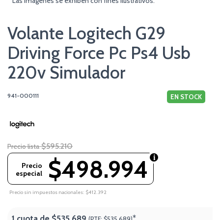
* Las imágenes se exhiben con fines ilustrativos.
Volante Logitech G29
Driving Force Pc Ps4 Usb
220v Simulador
941-000111
EN STOCK
$595.210
Precio lista
$498.994
Precio
especial
Precio sin impuestos nacionales: $412.392
1 cuota de
$535.689
*
(PTF:
$535.689)