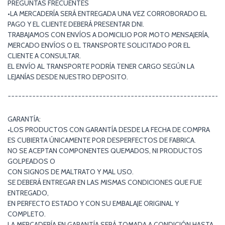
PREGUNTAS FRECUENTES
•LA MERCADERÍA SERÁ ENTREGADA UNA VEZ CORROBORADO EL
PAGO Y EL CLIENTE DEBERÁ PRESENTAR DNI.
TRABAJAMOS CON ENVÍOS A DOMICILIO POR MOTO MENSAJERÍA,
MERCADO ENVÍOS O EL TRANSPORTE SOLICITADO POR EL
CLIENTE A CONSULTAR.
EL ENVÍO AL TRANSPORTE PODRÍA TENER CARGO SEGÚN LA
LEJANÍAS DESDE NUESTRO DEPOSITO.
¯¯¯¯¯¯¯¯¯¯¯¯¯¯¯¯¯¯¯¯¯¯¯¯¯¯¯¯¯¯¯¯¯¯¯¯¯¯¯¯¯¯¯¯¯¯¯¯¯¯¯¯¯¯¯¯¯¯¯¯¯
GARANTÍA:
•LOS PRODUCTOS CON GARANTÍA DESDE LA FECHA DE COMPRA
ES CUBIERTA ÚNICAMENTE POR DESPERFECTOS DE FABRICA.
NO SE ACEPTAN COMPONENTES QUEMADOS, NI PRODUCTOS
GOLPEADOS O
CON SIGNOS DE MALTRATO Y MAL USO.
SE DEBERÁ ENTREGAR EN LAS MISMAS CONDICIONES QUE FUE
ENTREGADO,
EN PERFECTO ESTADO Y CON SU EMBALAJE ORIGINAL Y
COMPLETO.
LA MERCADERÍA EN GARANTÍA SERÁ TOMADA A CONDICIÓN HASTA