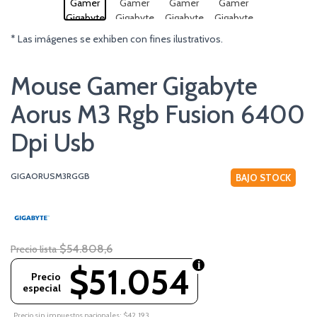
* Las imágenes se exhiben con fines ilustrativos.
Mouse Gamer Gigabyte
Aorus M3 Rgb Fusion 6400
Dpi Usb
GIGAORUSM3RGGB
BAJO STOCK
$54.808,6
Precio lista
$51.054
Precio
especial
Precio sin impuestos nacionales: $42.193