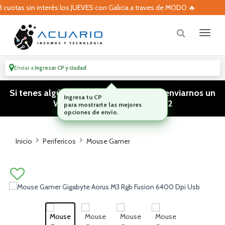
otas sin interés los JUEVES con Galicia a traves de MODO 🔥
Enviar a
Ingresar CP y ciudad
Si tenes algún tipo de consulta podes enviarnos un
WhatsApp! (011) 15 5386 3812
Inicio
Perifericos
Mouse Gamer