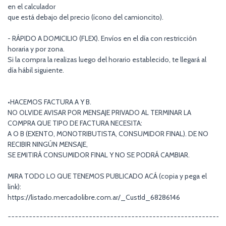
en el calculador
que está debajo del precio (ícono del camioncito).
- RÁPIDO A DOMICILIO (FLEX). Envíos en el día con restricción
horaria y por zona.
Si la compra la realizas luego del horario establecido, te llegará al
día hábil siguiente.
•HACEMOS FACTURA A Y B.
NO OLVIDE AVISAR POR MENSAJE PRIVADO AL TERMINAR LA
COMPRA QUE TIPO DE FACTURA NECESITA:
A O B (EXENTO, MONOTRIBUTISTA, CONSUMIDOR FINAL). DE NO
RECIBIR NINGÚN MENSAJE,
SE EMITIRÁ CONSUMIDOR FINAL Y NO SE PODRÁ CAMBIAR.
MIRA TODO LO QUE TENEMOS PUBLICADO ACÁ (copia y pega el
link):
https://listado.mercadolibre.com.ar/_CustId_68286146
¯¯¯¯¯¯¯¯¯¯¯¯¯¯¯¯¯¯¯¯¯¯¯¯¯¯¯¯¯¯¯¯¯¯¯¯¯¯¯¯¯¯¯¯¯¯¯¯¯¯¯¯¯¯¯¯¯¯¯¯¯