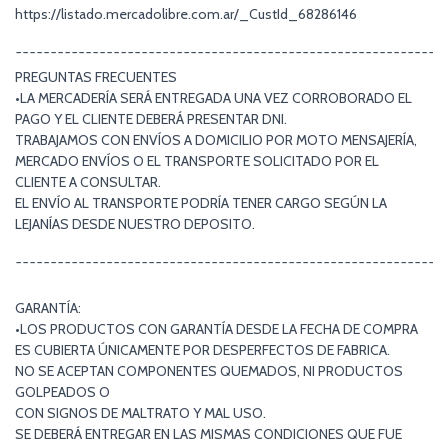
https://listado.mercadolibre.com.ar/_CustId_68286146
¯¯¯¯¯¯¯¯¯¯¯¯¯¯¯¯¯¯¯¯¯¯¯¯¯¯¯¯¯¯¯¯¯¯¯¯¯¯¯¯¯¯¯¯¯¯¯¯¯¯¯¯¯¯¯¯¯¯¯¯¯
PREGUNTAS FRECUENTES
•LA MERCADERÍA SERÁ ENTREGADA UNA VEZ CORROBORADO EL
PAGO Y EL CLIENTE DEBERÁ PRESENTAR DNI.
TRABAJAMOS CON ENVÍOS A DOMICILIO POR MOTO MENSAJERÍA,
MERCADO ENVÍOS O EL TRANSPORTE SOLICITADO POR EL
CLIENTE A CONSULTAR.
EL ENVÍO AL TRANSPORTE PODRÍA TENER CARGO SEGÚN LA
LEJANÍAS DESDE NUESTRO DEPOSITO.
¯¯¯¯¯¯¯¯¯¯¯¯¯¯¯¯¯¯¯¯¯¯¯¯¯¯¯¯¯¯¯¯¯¯¯¯¯¯¯¯¯¯¯¯¯¯¯¯¯¯¯¯¯¯¯¯¯¯¯¯¯
GARANTÍA:
•LOS PRODUCTOS CON GARANTÍA DESDE LA FECHA DE COMPRA
ES CUBIERTA ÚNICAMENTE POR DESPERFECTOS DE FABRICA.
NO SE ACEPTAN COMPONENTES QUEMADOS, NI PRODUCTOS
GOLPEADOS O
CON SIGNOS DE MALTRATO Y MAL USO.
SE DEBERÁ ENTREGAR EN LAS MISMAS CONDICIONES QUE FUE