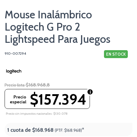
Mouse Inalámbrico
Logitech G Pro 2
Lightspeed Para Juegos
910-007294
EN STOCK
$168.968,8
Precio lista
$157.394
Precio
especial
Precio sin impuestos nacionales: $130.078
1 cuota de
$168.968
*
(PTF:
$168.968)