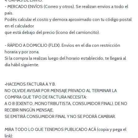
•FORMAS DE ENVIO:
- MERCADO ENVÍOS (Correo y otros). Se realizan envíos a todo el
país.
Podés calcular el costo y demora aproximado con tu código postal
en el calculador
que está debajo del precio (ícono del camioncito).
- RÁPIDO A DOMICILIO (FLEX). Envíos en el día con restricción
horaria y por zona.
Si la compra la realizas luego del horario establecido, te llegará al
día hábil siguiente.
•HACEMOS FACTURA A Y B.
NO OLVIDE AVISAR POR MENSAJE PRIVADO AL TERMINAR LA
COMPRA QUE TIPO DE FACTURA NECESITA:
A O B (EXENTO, MONOTRIBUTISTA, CONSUMIDOR FINAL). DE NO
RECIBIR NINGÚN MENSAJE,
SE EMITIRÁ CONSUMIDOR FINAL Y NO SE PODRÁ CAMBIAR.
MIRA TODO LO QUE TENEMOS PUBLICADO ACÁ (copia y pega el
link):