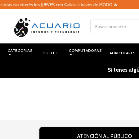
uotas sin interés los JUEVES con Galicia a traves de MODO 🔥
CATEGORÍAS
COMPUTADORAS
OUTLET
AURICULARES
Si tenes alg
ATENCIÓN AL PÚBLICO