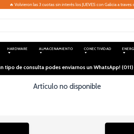
🔥 Volvieron las 3 cuotas sin interés los JUEVES con Galicia a traves
HARDWARE
ALMACENAMIENTO
CONECTIVIDAD
ENERG
ún tipo de consulta podes enviarnos un WhatsApp! (011)
Artículo no disponible