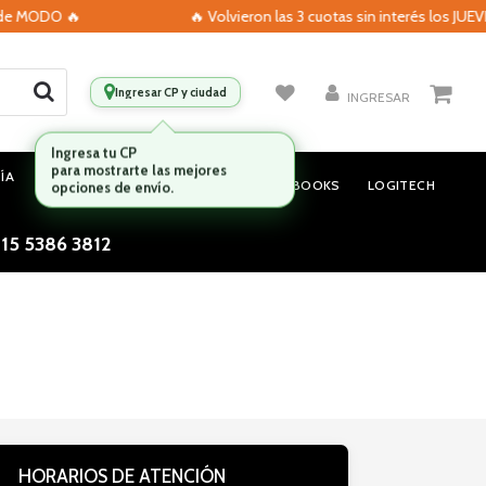
 de MODO 🔥
🔥 Volvieron las 3 cuotas sin interés los JUEV
Ingresar CP y ciudad
INGRESAR
ÍA
MONITORES
AUDIO
NOTEBOOKS
LOGITECH
 15 5386 3812
HORARIOS DE ATENCIÓN