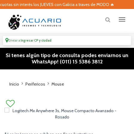
 los JUEVES con Galicia a traves de MODO 🔥
🔥 Volvieron l
Enviar a
Ingresar CP y ciudad
Si tenes algún tipo de consulta podes enviarnos un
WhatsApp! (011) 15 5386 3812
Inicio
Perifericos
Mouse