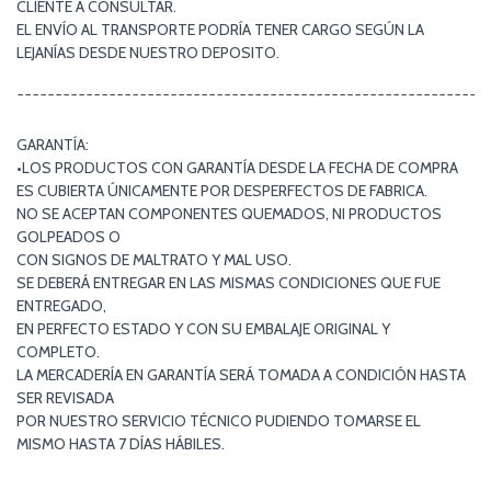
CLIENTE A CONSULTAR.
EL ENVÍO AL TRANSPORTE PODRÍA TENER CARGO SEGÚN LA
LEJANÍAS DESDE NUESTRO DEPOSITO.
¯¯¯¯¯¯¯¯¯¯¯¯¯¯¯¯¯¯¯¯¯¯¯¯¯¯¯¯¯¯¯¯¯¯¯¯¯¯¯¯¯¯¯¯¯¯¯¯¯¯¯¯¯¯¯¯¯¯¯¯¯
GARANTÍA:
•LOS PRODUCTOS CON GARANTÍA DESDE LA FECHA DE COMPRA
ES CUBIERTA ÚNICAMENTE POR DESPERFECTOS DE FABRICA.
NO SE ACEPTAN COMPONENTES QUEMADOS, NI PRODUCTOS
GOLPEADOS O
CON SIGNOS DE MALTRATO Y MAL USO.
SE DEBERÁ ENTREGAR EN LAS MISMAS CONDICIONES QUE FUE
ENTREGADO,
EN PERFECTO ESTADO Y CON SU EMBALAJE ORIGINAL Y
COMPLETO.
LA MERCADERÍA EN GARANTÍA SERÁ TOMADA A CONDICIÓN HASTA
SER REVISADA
POR NUESTRO SERVICIO TÉCNICO PUDIENDO TOMARSE EL
MISMO HASTA 7 DÍAS HÁBILES.