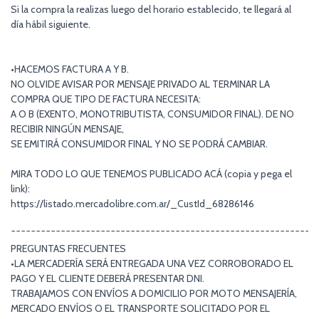
Si la compra la realizas luego del horario establecido, te llegará al
día hábil siguiente.
•HACEMOS FACTURA A Y B.
NO OLVIDE AVISAR POR MENSAJE PRIVADO AL TERMINAR LA
COMPRA QUE TIPO DE FACTURA NECESITA:
A O B (EXENTO, MONOTRIBUTISTA, CONSUMIDOR FINAL). DE NO
RECIBIR NINGÚN MENSAJE,
SE EMITIRÁ CONSUMIDOR FINAL Y NO SE PODRÁ CAMBIAR.
MIRA TODO LO QUE TENEMOS PUBLICADO ACÁ (copia y pega el
link):
https://listado.mercadolibre.com.ar/_CustId_68286146
¯¯¯¯¯¯¯¯¯¯¯¯¯¯¯¯¯¯¯¯¯¯¯¯¯¯¯¯¯¯¯¯¯¯¯¯¯¯¯¯¯¯¯¯¯¯¯¯¯¯¯¯¯¯¯¯¯¯¯¯¯
PREGUNTAS FRECUENTES
•LA MERCADERÍA SERÁ ENTREGADA UNA VEZ CORROBORADO EL
PAGO Y EL CLIENTE DEBERÁ PRESENTAR DNI.
TRABAJAMOS CON ENVÍOS A DOMICILIO POR MOTO MENSAJERÍA,
MERCADO ENVÍOS O EL TRANSPORTE SOLICITADO POR EL