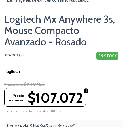
* Las imágenes se exhiben con fines ilustrativos.
Logitech Mx Anywhere 3s,
Mouse Compacto
Avanzado - Rosado
910-006934
EN STOCK
$114.945,6
Precio lista
$107.072
Precio
especial
Precio sin impuestos nacionales: $88.489
1 cuota de
$114.945
*
(PTF:
$114.945)