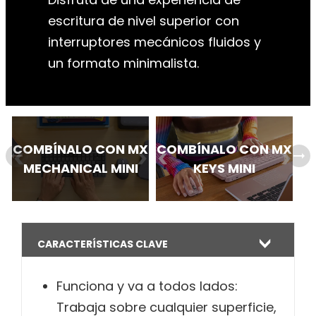
COMBÍNALO CON MX
COMBÍNALO CON MX
arrow_right_alt
arrow_right_alt
MECHANICAL MINI
KEYS MINI
CARACTERÍSTICAS CLAVE
Funciona y va a todos lados:
Trabaja sobre cualquier superficie,