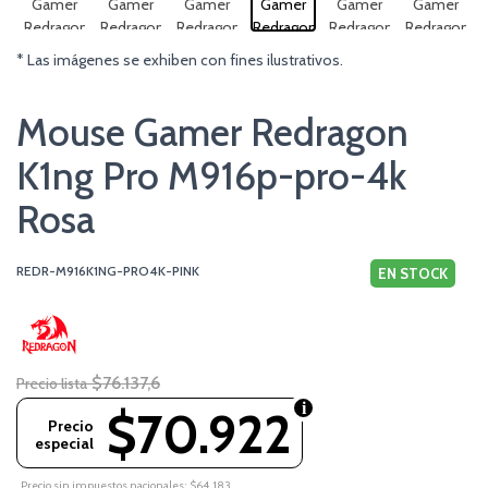
* Las imágenes se exhiben con fines ilustrativos.
Mouse Gamer Redragon
K1ng Pro M916p-pro-4k
Rosa
REDR-M916K1NG-PRO4K-PINK
EN STOCK
$76.137,6
Precio lista
$70.922
Precio
especial
Precio sin impuestos nacionales: $64.183