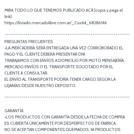
MIRA TODO LO QUE TENEMOS PUBLICADO ACÁ (copia y pega el
link):
https://listado.mercadolibre.com.ar/_CustId_68286146
¯¯¯¯¯¯¯¯¯¯¯¯¯¯¯¯¯¯¯¯¯¯¯¯¯¯¯¯¯¯¯¯¯¯¯¯¯¯¯¯¯¯¯¯¯¯¯¯¯¯¯¯¯¯¯¯¯¯¯¯¯
PREGUNTAS FRECUENTES
•LA MERCADERÍA SERÁ ENTREGADA UNA VEZ CORROBORADO EL
PAGO Y EL CLIENTE DEBERÁ PRESENTAR DNI.
TRABAJAMOS CON ENVÍOS A DOMICILIO POR MOTO MENSAJERÍA,
MERCADO ENVÍOS O EL TRANSPORTE SOLICITADO POR EL
CLIENTE A CONSULTAR.
EL ENVÍO AL TRANSPORTE PODRÍA TENER CARGO SEGÚN LA
LEJANÍAS DESDE NUESTRO DEPOSITO.
¯¯¯¯¯¯¯¯¯¯¯¯¯¯¯¯¯¯¯¯¯¯¯¯¯¯¯¯¯¯¯¯¯¯¯¯¯¯¯¯¯¯¯¯¯¯¯¯¯¯¯¯¯¯¯¯¯¯¯¯¯
GARANTÍA:
•LOS PRODUCTOS CON GARANTÍA DESDE LA FECHA DE COMPRA
ES CUBIERTA ÚNICAMENTE POR DESPERFECTOS DE FABRICA.
NO SE ACEPTAN COMPONENTES QUEMADOS, NI PRODUCTOS