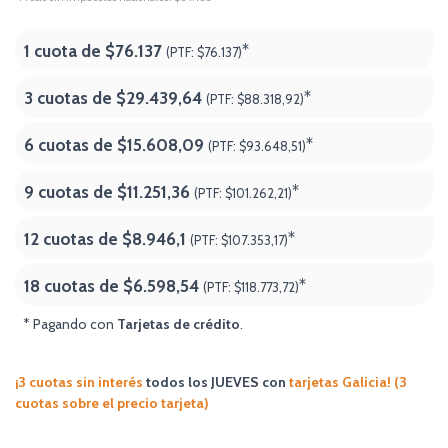
1 cuota de
$76.137
*
(PTF:
$76.137)
3 cuotas de
$29.439,64
*
(PTF:
$88.318,92)
6 cuotas de
$15.608,09
*
(PTF:
$93.648,51)
9 cuotas de
$11.251,36
*
(PTF:
$101.262,21)
12 cuotas de
$8.946,1
*
(PTF:
$107.353,17)
18 cuotas de
$6.598,54
*
(PTF:
$118.773,72
)
* Pagando con
Tarjetas de crédito
.
¡3 cuotas sin interés
todos los JUEVES
con
tarjetas Galicia! (3
cuotas sobre el precio tarjeta)