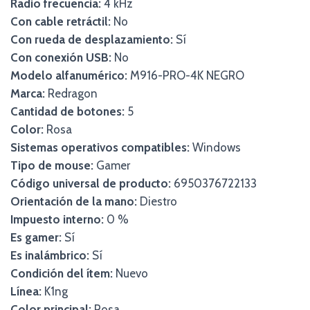
Radio frecuencia:
4 kHz
Con cable retráctil:
No
Con rueda de desplazamiento:
Sí
Con conexión USB:
No
Modelo alfanumérico:
M916-PRO-4K NEGRO
Marca:
Redragon
Cantidad de botones:
5
Color:
Rosa
Sistemas operativos compatibles:
Windows
Tipo de mouse:
Gamer
Código universal de producto:
6950376722133
Orientación de la mano:
Diestro
Impuesto interno:
0 %
Es gamer:
Sí
Es inalámbrico:
Sí
Condición del ítem:
Nuevo
Línea:
K1ng
Color principal:
Rosa