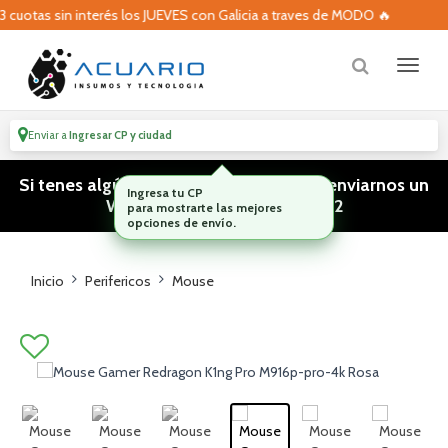
uotas sin interés los JUEVES con Galicia a traves de MODO 🔥
Enviar a
Ingresar CP y ciudad
Si tenes algún tipo de consulta podes enviarnos un
WhatsApp! (011) 15 5386 3812
Inicio
Perifericos
Mouse