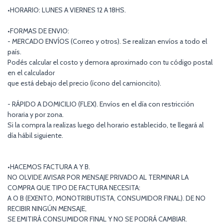
•HORARIO: LUNES A VIERNES 12 A 18HS.
•FORMAS DE ENVIO:
- MERCADO ENVÍOS (Correo y otros). Se realizan envíos a todo el
país.
Podés calcular el costo y demora aproximado con tu código postal
en el calculador
que está debajo del precio (ícono del camioncito).
- RÁPIDO A DOMICILIO (FLEX). Envíos en el día con restricción
horaria y por zona.
Si la compra la realizas luego del horario establecido, te llegará al
día hábil siguiente.
•HACEMOS FACTURA A Y B.
NO OLVIDE AVISAR POR MENSAJE PRIVADO AL TERMINAR LA
COMPRA QUE TIPO DE FACTURA NECESITA:
A O B (EXENTO, MONOTRIBUTISTA, CONSUMIDOR FINAL). DE NO
RECIBIR NINGÚN MENSAJE,
SE EMITIRÁ CONSUMIDOR FINAL Y NO SE PODRÁ CAMBIAR.