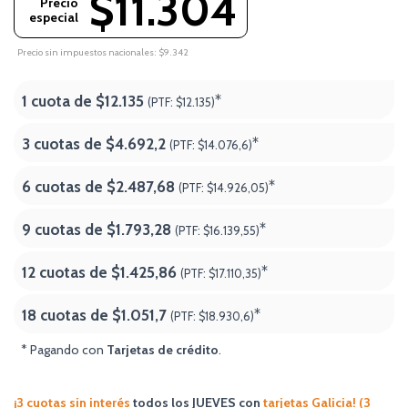
$11.304
Precio
especial
Precio sin impuestos nacionales: $9.342
1 cuota de
$12.135
*
(PTF:
$12.135)
3 cuotas de
$4.692,2
*
(PTF:
$14.076,6)
6 cuotas de
$2.487,68
*
(PTF:
$14.926,05)
9 cuotas de
$1.793,28
*
(PTF:
$16.139,55)
12 cuotas de
$1.425,86
*
(PTF:
$17.110,35)
18 cuotas de
$1.051,7
*
(PTF:
$18.930,6
)
* Pagando con
Tarjetas de crédito
.
¡3 cuotas sin interés
todos los JUEVES
con
tarjetas Galicia! (3