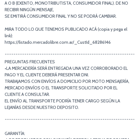
A O B (EXENTO, MONOTRIBUTISTA, CONSUMIDOR FINAL). DE NO
RECIBIR NINGÚN MENSAJE,
SE EMITIRÁ CONSUMIDOR FINAL Y NO SE PODRÁ CAMBIAR.
MIRA TODO LO QUE TENEMOS PUBLICADO ACÁ (copia y pega el
link):
https://listado.mercadolibre.com.ar/_CustId_68286146
¯¯¯¯¯¯¯¯¯¯¯¯¯¯¯¯¯¯¯¯¯¯¯¯¯¯¯¯¯¯¯¯¯¯¯¯¯¯¯¯¯¯¯¯¯¯¯¯¯¯¯¯¯¯¯¯¯¯¯¯¯
PREGUNTAS FRECUENTES
•LA MERCADERÍA SERÁ ENTREGADA UNA VEZ CORROBORADO EL
PAGO Y EL CLIENTE DEBERÁ PRESENTAR DNI.
TRABAJAMOS CON ENVÍOS A DOMICILIO POR MOTO MENSAJERÍA,
MERCADO ENVÍOS O EL TRANSPORTE SOLICITADO POR EL
CLIENTE A CONSULTAR.
EL ENVÍO AL TRANSPORTE PODRÍA TENER CARGO SEGÚN LA
LEJANÍAS DESDE NUESTRO DEPOSITO.
¯¯¯¯¯¯¯¯¯¯¯¯¯¯¯¯¯¯¯¯¯¯¯¯¯¯¯¯¯¯¯¯¯¯¯¯¯¯¯¯¯¯¯¯¯¯¯¯¯¯¯¯¯¯¯¯¯¯¯¯¯
GARANTÍA: