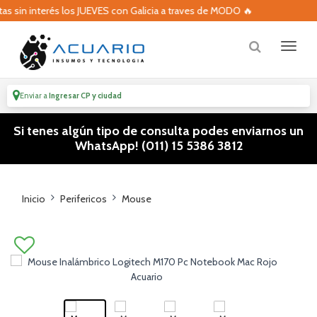
sin interés los JUEVES con Galicia a traves de MODO 🔥
🔥
Enviar a
Ingresar CP y ciudad
Si tenes algún tipo de consulta podes enviarnos un
WhatsApp! (011) 15 5386 3812
Inicio
Perifericos
Mouse