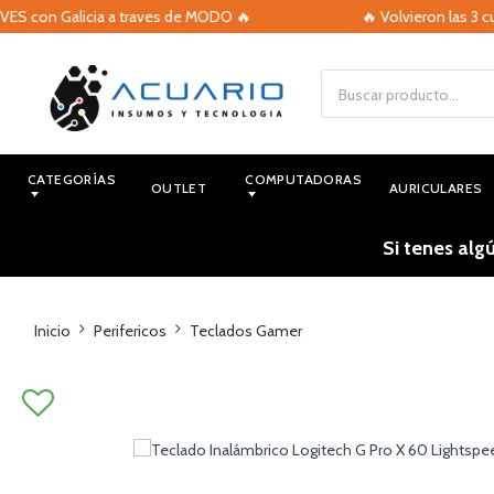
icia a traves de MODO 🔥
🔥 Volvieron las 3 cuotas sin int
CATEGORÍAS
COMPUTADORAS
OUTLET
AURICULARES
Si tenes alg
Inicio
Perifericos
Teclados Gamer