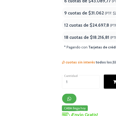
6 cuotas de
$43.089,77
(P
9 cuotas de
$31.062
(PTF:
$
12 cuotas de
$24.697,8
(PT
18 cuotas de
$18.216,81
(PT
* Pagando con
Tarjetas de créd
¡3 cuotas sin interés
todos los 
Cantidad
CABA llega hoy
¡Envío Gratis!