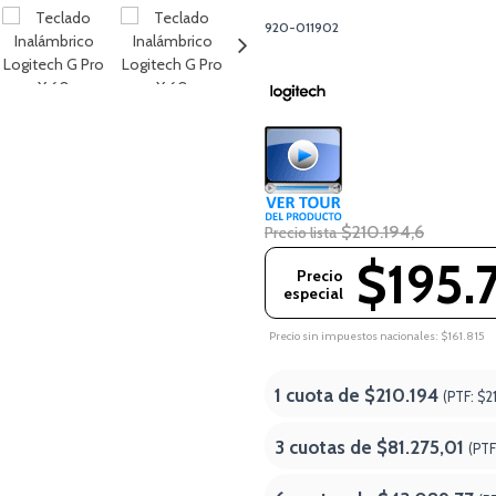
920-011902
$210.194,6
Precio lista
$195.
Precio
especial
Precio sin impuestos nacionales: $161.815
1 cuota de
$210.194
(PTF:
$2
3 cuotas de
$81.275,01
(PTF