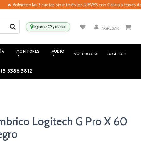
on las 3 cuotas sin interés los JUEVES con Galicia a traves de MODO 🔥
Ingresar CP y ciudad
INGRESAR
ÍA
MONITORES
AUDIO
NOTEBOOKS
LOGITECH
 15 5386 3812
mbrico Logitech G Pro X 60
egro