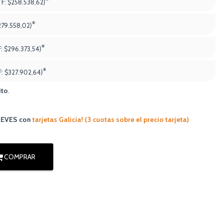
*
TF:
$258.538,62)
*
279.558,02)
*
F:
$296.373,54)
*
F:
$327.902,64
)
ito
.
JUEVES
con
tarjetas Galicia! (3 cuotas sobre el precio tarjeta)
COMPRAR