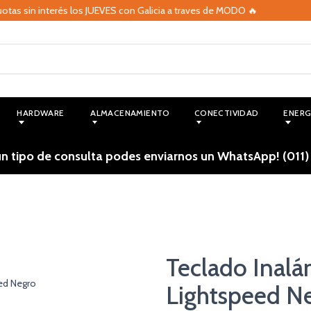
erés los JUEVES con Galicia a traves de MODO 🔥
🔥 Volvier
HARDWARE
ALMACENAMIENTO
CONECTIVIDAD
ENERG
ún tipo de consulta podes enviarnos un WhatsApp! (011)
Teclado Inalá
Lightspeed N