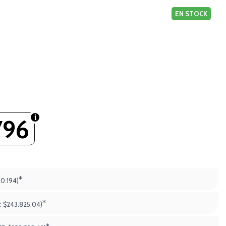
EN STOCK
796
*
10.194)
*
:
$243.825,04)