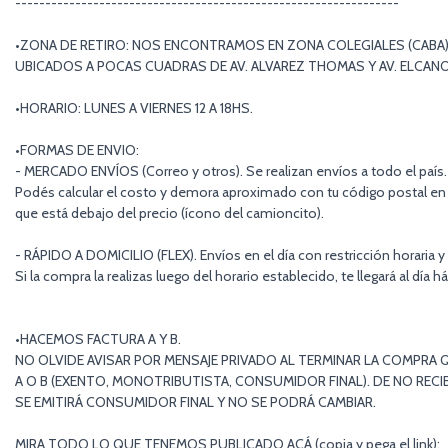
----------------------------------------------------------------
•ZONA DE RETIRO: NOS ENCONTRAMOS EN ZONA COLEGIALES (CABA)
UBICADOS A POCAS CUADRAS DE AV. ALVAREZ THOMAS Y AV. ELCAN
•HORARIO: LUNES A VIERNES 12 A 18HS.
•FORMAS DE ENVIO:
- MERCADO ENVÍOS (Correo y otros). Se realizan envíos a todo el país.
Podés calcular el costo y demora aproximado con tu código postal en 
que está debajo del precio (ícono del camioncito).
- RÁPIDO A DOMICILIO (FLEX). Envíos en el día con restricción horaria y
Si la compra la realizas luego del horario establecido, te llegará al día há
•HACEMOS FACTURA A Y B.
NO OLVIDE AVISAR POR MENSAJE PRIVADO AL TERMINAR LA COMPRA Q
A O B (EXENTO, MONOTRIBUTISTA, CONSUMIDOR FINAL). DE NO RECIB
SE EMITIRÁ CONSUMIDOR FINAL Y NO SE PODRÁ CAMBIAR.
MIRA TODO LO QUE TENEMOS PUBLICADO ACÁ (copia y pega el link):