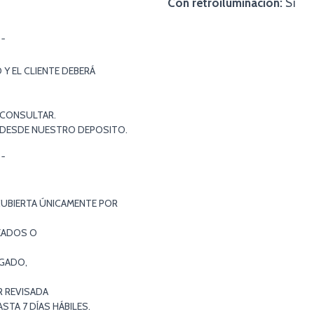
Con retroiluminación:
Sí
¯¯
Y EL CLIENTE DEBERÁ
 CONSULTAR.
S DESDE NUESTRO DEPOSITO.
¯¯
CUBIERTA ÚNICAMENTE POR
EADOS O
EGADO,
R REVISADA
TA 7 DÍAS HÁBILES.