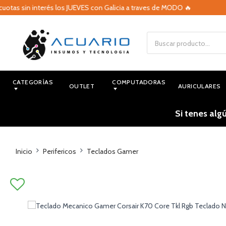
s sin interés los JUEVES con Galicia a traves de MODO 🔥
CATEGORÍAS
COMPUTADORAS
OUTLET
AURICULARES
Si tenes alg
Inicio
Perifericos
Teclados Gamer