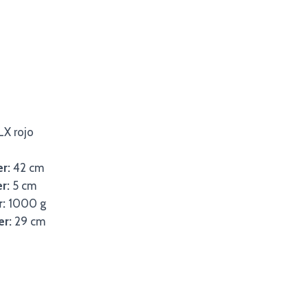
X rojo
er:
42 cm
r:
5 cm
r:
1000 g
er:
29 cm