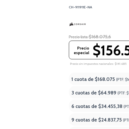
CH-911911E-NA
$168.075,6
Precio lista
$156.
Precio
especial
Precio sin impuestos nacionales: $141.685
1 cuota de
$168.075
(PTF:
$1
3 cuotas de
$64.989
(PTF:
$
6 cuotas de
$34.455,38
(PT
9 cuotas de
$24.837,75
(PT