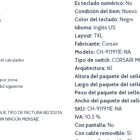
Es teclado numérico:
No
Condición del ítem:
Nuevo
.
Color del teclado:
Negro
O
Idioma:
Inglés US
Layout:
TKL
Fabricante:
Corsair
Modelo:
CH-911911E-NA
Tipo de switch:
CORSAIR ML
el calculador
Arquitectura:
tkl
Altura del paquete del sell
 por zona.
Largo del paquete del selle
bil siguiente.
Peso del paquete del selle
Ancho del paquete del sell
SKU:
CH-911911E-NA
UE TIPO DE FACTURA NECESITA:
IVA:
10.5 %
IR NINGÚN MENSAJE,
Con pantalla:
No
Con cable removible:
Sí