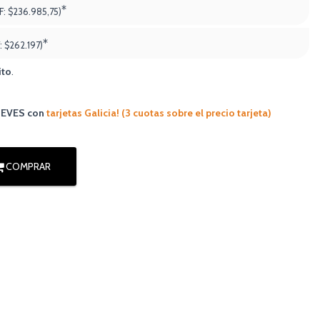
*
F:
$236.985,75)
*
:
$262.197
)
ito
.
JUEVES
con
tarjetas Galicia! (3 cuotas sobre el precio tarjeta)
COMPRAR