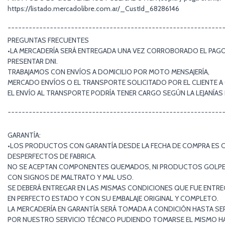
https://listado.mercadolibre.com.ar/_CustId_68286146
¯¯¯¯¯¯¯¯¯¯¯¯¯¯¯¯¯¯¯¯¯¯¯¯¯¯¯¯¯¯¯¯¯¯¯¯¯¯¯¯¯¯¯¯¯¯¯¯¯¯¯¯¯¯¯¯¯¯¯¯¯
PREGUNTAS FRECUENTES
•LA MERCADERÍA SERÁ ENTREGADA UNA VEZ CORROBORADO EL PAGO 
PRESENTAR DNI.
TRABAJAMOS CON ENVÍOS A DOMICILIO POR MOTO MENSAJERÍA,
MERCADO ENVÍOS O EL TRANSPORTE SOLICITADO POR EL CLIENTE A
EL ENVÍO AL TRANSPORTE PODRÍA TENER CARGO SEGÚN LA LEJANÍA
¯¯¯¯¯¯¯¯¯¯¯¯¯¯¯¯¯¯¯¯¯¯¯¯¯¯¯¯¯¯¯¯¯¯¯¯¯¯¯¯¯¯¯¯¯¯¯¯¯¯¯¯¯¯¯¯¯¯¯¯¯
GARANTÍA:
•LOS PRODUCTOS CON GARANTÍA DESDE LA FECHA DE COMPRA ES 
DESPERFECTOS DE FABRICA.
NO SE ACEPTAN COMPONENTES QUEMADOS, NI PRODUCTOS GOLP
CON SIGNOS DE MALTRATO Y MAL USO.
SE DEBERÁ ENTREGAR EN LAS MISMAS CONDICIONES QUE FUE ENTR
EN PERFECTO ESTADO Y CON SU EMBALAJE ORIGINAL Y COMPLETO.
LA MERCADERÍA EN GARANTÍA SERÁ TOMADA A CONDICIÓN HASTA SE
POR NUESTRO SERVICIO TÉCNICO PUDIENDO TOMARSE EL MISMO HAS