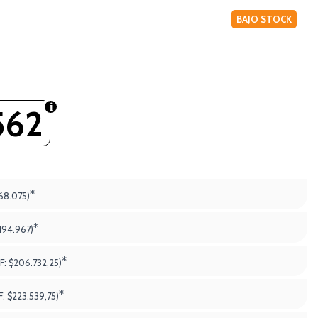
BAJO STOCK
562
*
68.075)
*
194.967)
*
F:
$206.732,25)
*
F:
$223.539,75)