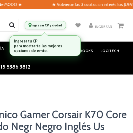
MODO 🔥
🔥 Volvieron las 3 cuotas sin interés los JUEVES c
Ingresar CP y ciudad
INGRESAR
ÍA
MONITORES
AUDIO
NOTEBOOKS
LOGITECH
 15 5386 3812
nico Gamer Corsair K70 Core
do Negr Negro Inglés Us