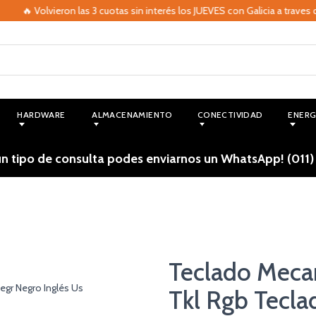
🔥 Volvieron las 3 cuotas sin interés los JUEVES con Galicia a traves de 
HARDWARE
ALMACENAMIENTO
CONECTIVIDAD
ENERG
ún tipo de consulta podes enviarnos un WhatsApp! (011)
Teclado Meca
Tkl Rgb Tecla