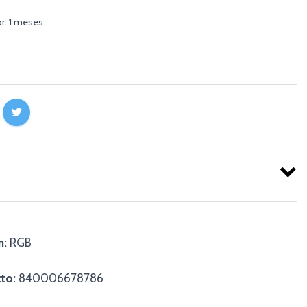
r: 1 meses
n:
RGB
to:
840006678786