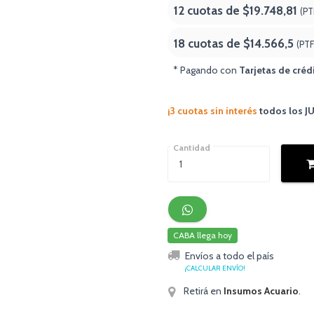
12 cuotas de
$19.748,81
(PT
18 cuotas de
$14.566,5
(PTF
* Pagando con
Tarjetas de créd
¡3 cuotas sin interés
todos los 
Cantidad
CABA llega hoy
Envíos a todo el país
¡CALCULAR ENVÍO!
Retirá en
Insumos Acuario
.