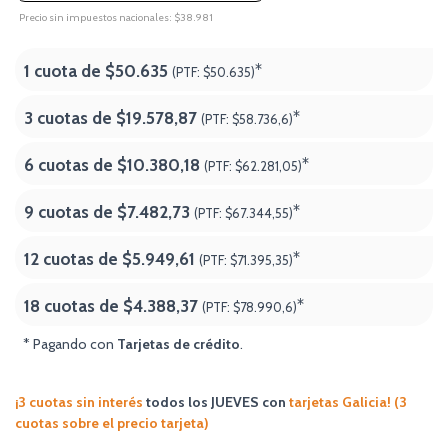
Precio sin impuestos nacionales: $38.981
1 cuota de
$50.635
*
(PTF:
$50.635)
3 cuotas de
$19.578,87
*
(PTF:
$58.736,6)
6 cuotas de
$10.380,18
*
(PTF:
$62.281,05)
9 cuotas de
$7.482,73
*
(PTF:
$67.344,55)
12 cuotas de
$5.949,61
*
(PTF:
$71.395,35)
18 cuotas de
$4.388,37
*
(PTF:
$78.990,6
)
* Pagando con
Tarjetas de crédito
.
¡3 cuotas sin interés
todos los JUEVES
con
tarjetas Galicia! (3
cuotas sobre el precio tarjeta)