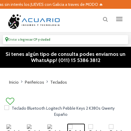
in interés los JUEVES con Galicia a traves de MODO 🔥
🔥 V
Enviar a
Ingresar CP y ciudad
Si tenes algún tipo de consulta podes enviarnos un
WhatsApp! (011) 15 5386 3812
Inicio
Perifericos
Teclados