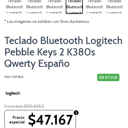
* Las imágenes se exhiben con fines ilustrativos.
Teclado Bluetooth Logitech
Pebble Keys 2 K380s
Qwerty Españo
920-011784
EN STOCK
$50.635,2
Precio lista
$47.167
Precio
especial