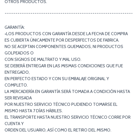
OTROS PRODUCTOS.
¯¯¯¯¯¯¯¯¯¯¯¯¯¯¯¯¯¯¯¯¯¯¯¯¯¯¯¯¯¯¯¯¯¯¯¯¯¯¯¯¯¯¯¯¯¯¯¯¯¯¯¯¯¯¯¯¯¯¯¯¯
GARANTÍA:
•LOS PRODUCTOS CON GARANTÍA DESDE LA FECHA DE COMPRA
ES CUBIERTA ÚNICAMENTE POR DESPERFECTOS DE FABRICA.
NO SE ACEPTAN COMPONENTES QUEMADOS, NI PRODUCTOS
GOLPEADOS O
CON SIGNOS DE MALTRATO Y MAL USO.
SE DEBERÁ ENTREGAR EN LAS MISMAS CONDICIONES QUE FUE
ENTREGADO,
EN PERFECTO ESTADO Y CON SU EMBALAJE ORIGINAL Y
COMPLETO.
LA MERCADERÍA EN GARANTÍA SERÁ TOMADA A CONDICIÓN HASTA
SER REVISADA
POR NUESTRO SERVICIO TÉCNICO PUDIENDO TOMARSE EL
MISMO HASTA 7 DÍAS HÁBILES.
EL TRANSPORTE HASTA NUESTRO SERVICIO TÉCNICO CORRE POR
CUENTA Y
ORDEN DEL USUARIO, ASÍ COMO EL RETIRO DEL MISMO.