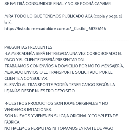
SE EMITIRÁ CONSUMIDOR FINAL Y NO SE PODRÁ CAMBIAR.
MIRA TODO LO QUE TENEMOS PUBLICADO ACÁ (copia y pega el
link):
https://listado.mercadolibre.com.ar/_CustId_68286146
¯¯¯¯¯¯¯¯¯¯¯¯¯¯¯¯¯¯¯¯¯¯¯¯¯¯¯¯¯¯¯¯¯¯¯¯¯¯¯¯¯¯¯¯¯¯¯¯¯¯¯¯¯¯¯¯¯¯¯¯¯
PREGUNTAS FRECUENTES
•LA MERCADERÍA SERÁ ENTREGADA UNA VEZ CORROBORADO EL
PAGO Y EL CLIENTE DEBERÁ PRESENTAR DNI.
TRABAJAMOS CON ENVÍOS A DOMICILIO POR MOTO MENSAJERÍA,
MERCADO ENVÍOS O EL TRANSPORTE SOLICITADO POR EL
CLIENTE A CONSULTAR.
EL ENVÍO AL TRANSPORTE PODRÍA TENER CARGO SEGÚN LA
LEJANÍAS DESDE NUESTRO DEPOSITO.
•NUESTROS PRODUCTOS SON 100% ORIGINALES Y NO
VENDEMOS IMITACIONES.
SON NUEVOS Y VIENEN EN SU CAJA ORIGINAL Y COMPLETA DE
FÁBRICA.
NO HACEMOS PERMUTAS NI TOMAMOS EN PARTE DE PAGO