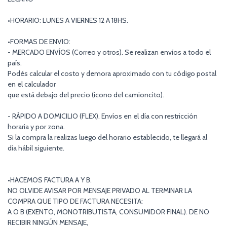
•HORARIO: LUNES A VIERNES 12 A 18HS.
•FORMAS DE ENVIO:
- MERCADO ENVÍOS (Correo y otros). Se realizan envíos a todo el
país.
Podés calcular el costo y demora aproximado con tu código postal
en el calculador
que está debajo del precio (ícono del camioncito).
- RÁPIDO A DOMICILIO (FLEX). Envíos en el día con restricción
horaria y por zona.
Si la compra la realizas luego del horario establecido, te llegará al
día hábil siguiente.
•HACEMOS FACTURA A Y B.
NO OLVIDE AVISAR POR MENSAJE PRIVADO AL TERMINAR LA
COMPRA QUE TIPO DE FACTURA NECESITA:
A O B (EXENTO, MONOTRIBUTISTA, CONSUMIDOR FINAL). DE NO
RECIBIR NINGÚN MENSAJE,