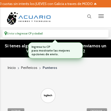
3 cuotas sin interés los JUEVES con Galicia a traves de MODO 🔥
Enviar a
Ingresar CP y ciudad
Si tenes algún tipo de consulta podes enviarnos un
Ingresa tu CP
WhatsApp! (011) 15 5386 3812
para mostrarte las mejores
opciones de envío.
Inicio
Perifericos
Punteros
FILTRAR
ORDENAR