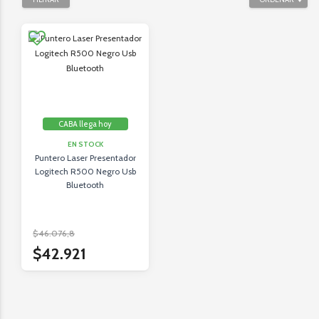
CABA llega hoy
EN STOCK
Puntero Laser Presentador
Logitech R500 Negro Usb
Bluetooth
$46.076,8
$42.921