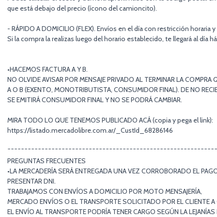
que está debajo del precio (ícono del camioncito).
- RÁPIDO A DOMICILIO (FLEX). Envíos en el día con restricción horaria y
Si la compra la realizas luego del horario establecido, te llegará al día há
•HACEMOS FACTURA A Y B.
NO OLVIDE AVISAR POR MENSAJE PRIVADO AL TERMINAR LA COMPRA Q
A O B (EXENTO, MONOTRIBUTISTA, CONSUMIDOR FINAL). DE NO RECIB
SE EMITIRÁ CONSUMIDOR FINAL Y NO SE PODRÁ CAMBIAR.
MIRA TODO LO QUE TENEMOS PUBLICADO ACÁ (copia y pega el link):
https://listado.mercadolibre.com.ar/_CustId_68286146
¯¯¯¯¯¯¯¯¯¯¯¯¯¯¯¯¯¯¯¯¯¯¯¯¯¯¯¯¯¯¯¯¯¯¯¯¯¯¯¯¯¯¯¯¯¯¯¯¯¯¯¯¯¯¯¯¯¯¯¯¯
PREGUNTAS FRECUENTES
•LA MERCADERÍA SERÁ ENTREGADA UNA VEZ CORROBORADO EL PAGO 
PRESENTAR DNI.
TRABAJAMOS CON ENVÍOS A DOMICILIO POR MOTO MENSAJERÍA,
MERCADO ENVÍOS O EL TRANSPORTE SOLICITADO POR EL CLIENTE A
EL ENVÍO AL TRANSPORTE PODRÍA TENER CARGO SEGÚN LA LEJANÍA