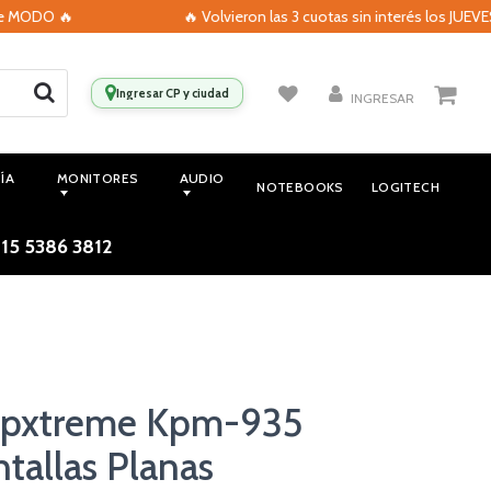
DO 🔥
🔥 Volvieron las 3 cuotas sin interés los JUEVES con
Ingresar CP y ciudad
INGRESAR
ÍA
MONITORES
AUDIO
NOTEBOOKS
LOGITECH
 15 5386 3812
lipxtreme Kpm-935
ntallas Planas