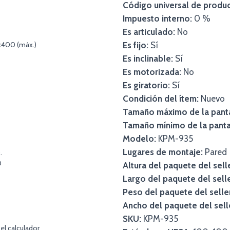
Código universal de produc
Impuesto interno:
0 %
Es articulado:
No
x400 (máx.)
Es fijo:
Sí
Es inclinable:
Sí
Es motorizada:
No
Es giratorio:
Sí
Condición del ítem:
Nuevo
Tamaño máximo de la panta
Tamaño mínimo de la panta
Modelo:
KPM-935
Lugares de montaje:
Pared
.
O
Altura del paquete del sell
Largo del paquete del selle
Peso del paquete del selle
Ancho del paquete del sell
SKU:
KPM-935
el calculador