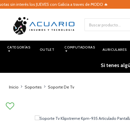
 sin interés los JUEVES con Galicia a traves de MODO 🔥
🔥
CATEGORÍAS
COMPUTADORAS
OUTLET
AURICULARES
Si tenes alg
Inicio
Soportes
Soporte De Tv