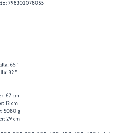
to:
798302078055
lla:
65 "
lla:
32 "
er:
67 cm
r:
12 cm
r:
5080 g
er:
29 cm