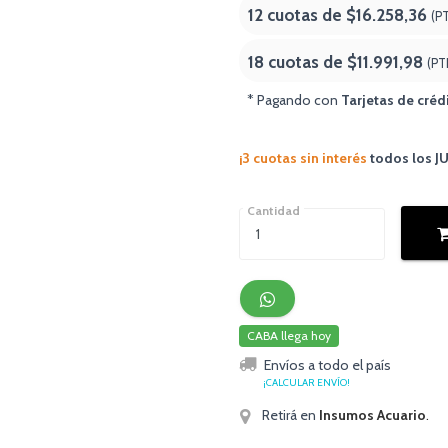
12 cuotas de
$16.258,36
(P
18 cuotas de
$11.991,98
(PT
* Pagando con
Tarjetas de créd
¡3 cuotas sin interés
todos los 
Cantidad
CABA llega hoy
Envíos a todo el país
¡CALCULAR ENVÍO!
Retirá en
Insumos Acuario
.