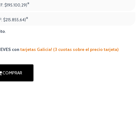
*
TF:
$195.100,29)
*
F:
$215.855,64
)
ito
.
JUEVES
con
tarjetas Galicia! (3 cuotas sobre el precio tarjeta)
COMPRAR