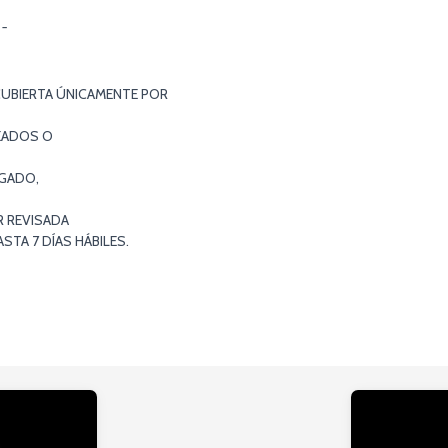
¯¯
CUBIERTA ÚNICAMENTE POR
EADOS O
EGADO,
R REVISADA
TA 7 DÍAS HÁBILES.