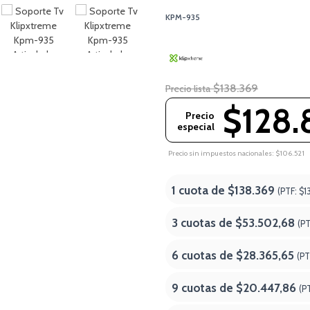
KPM-935
$138.369
Precio lista
$128.
Precio
especial
Precio sin impuestos nacionales: $106.521
1 cuota de
$138.369
(PTF:
$1
3 cuotas de
$53.502,68
(P
6 cuotas de
$28.365,65
(PT
9 cuotas de
$20.447,86
(P