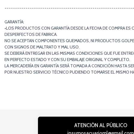
¯¯¯¯¯¯¯¯¯¯¯¯¯¯¯¯¯¯¯¯¯¯¯¯¯¯¯¯¯¯¯¯¯¯¯¯¯¯¯¯¯¯¯¯¯¯¯¯¯¯¯¯¯¯¯¯¯¯¯¯¯
GARANTÍA:
•LOS PRODUCTOS CON GARANTÍA DESDE LA FECHA DE COMPRA ES 
DESPERFECTOS DE FABRICA.
NO SE ACEPTAN COMPONENTES QUEMADOS, NI PRODUCTOS GOLP
CON SIGNOS DE MALTRATO Y MAL USO.
SE DEBERÁ ENTREGAR EN LAS MISMAS CONDICIONES QUE FUE ENTR
EN PERFECTO ESTADO Y CON SU EMBALAJE ORIGINAL Y COMPLETO.
LA MERCADERÍA EN GARANTÍA SERÁ TOMADA A CONDICIÓN HASTA SE
POR NUESTRO SERVICIO TÉCNICO PUDIENDO TOMARSE EL MISMO HAS
ATENCIÓN AL PÚBLICO
insumosacuarioml@gmail.com