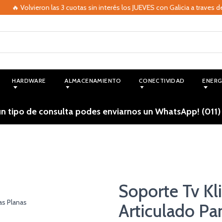
 Volvieron las 3 cuotas sin interés los JUEVES con Galicia a traves de MO
HARDWARE
ALMACENAMIENTO
CONECTIVIDAD
ENERG
ún tipo de consulta podes enviarnos un WhatsApp! (011)
Soporte Tv K
Articulado Pa