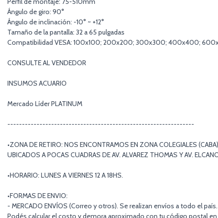
Perfil de montaje: 75-510mm
Ángulo de giro: 90°
Ángulo de inclinación: -10° ~ +12°
Tamaño de la pantalla: 32 a 65 pulgadas
Compatibilidad VESA: 100x100; 200x200; 300x300; 400x400; 600
CONSULTE AL VENDEDOR
INSUMOS ACUARIO
Mercado Líder PLATINUM
----------------------------------------------------------------
•ZONA DE RETIRO: NOS ENCONTRAMOS EN ZONA COLEGIALES (CABA)
UBICADOS A POCAS CUADRAS DE AV. ALVAREZ THOMAS Y AV. ELCAN
•HORARIO: LUNES A VIERNES 12 A 18HS.
•FORMAS DE ENVIO:
- MERCADO ENVÍOS (Correo y otros). Se realizan envíos a todo el país.
Podés calcular el costo y demora aproximado con tu código postal en 