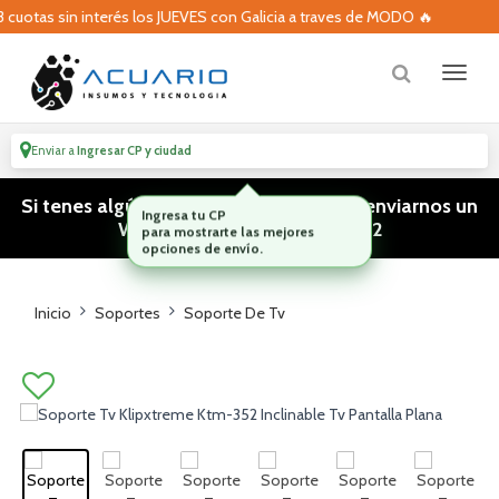
uotas sin interés los JUEVES con Galicia a traves de MODO 🔥
Enviar a
Ingresar CP y ciudad
Si tenes algún tipo de consulta podes enviarnos un
WhatsApp! (011) 15 5386 3812
Inicio
Soportes
Soporte De Tv