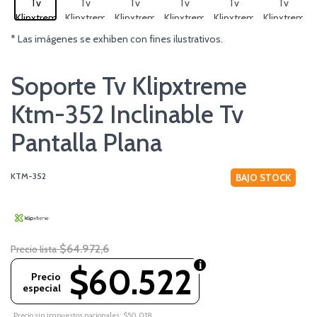
* Las imágenes se exhiben con fines ilustrativos.
Soporte Tv Klipxtreme
Ktm-352 Inclinable Tv
Pantalla Plana
KTM-352
BAJO STOCK
$64.972,6
Precio lista
$60.522
Precio
especial
Precio sin impuestos nacionales: $50.018