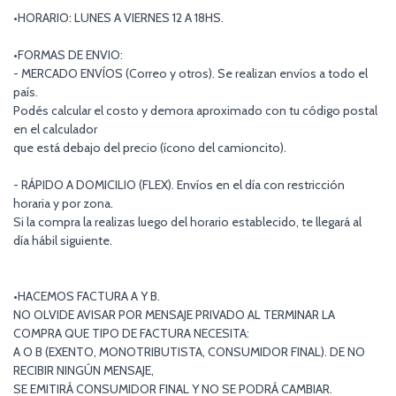
•HORARIO: LUNES A VIERNES 12 A 18HS.
•FORMAS DE ENVIO:
- MERCADO ENVÍOS (Correo y otros). Se realizan envíos a todo el
país.
Podés calcular el costo y demora aproximado con tu código postal
en el calculador
que está debajo del precio (ícono del camioncito).
- RÁPIDO A DOMICILIO (FLEX). Envíos en el día con restricción
horaria y por zona.
Si la compra la realizas luego del horario establecido, te llegará al
día hábil siguiente.
•HACEMOS FACTURA A Y B.
NO OLVIDE AVISAR POR MENSAJE PRIVADO AL TERMINAR LA
COMPRA QUE TIPO DE FACTURA NECESITA:
A O B (EXENTO, MONOTRIBUTISTA, CONSUMIDOR FINAL). DE NO
RECIBIR NINGÚN MENSAJE,
SE EMITIRÁ CONSUMIDOR FINAL Y NO SE PODRÁ CAMBIAR.