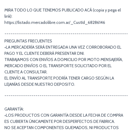
MIRA TODO LO QUE TENEMOS PUBLICADO ACÁ (copia y pega el
link):
https://listado.mercadolibre.com.ar/_CustId_68286146
¯¯¯¯¯¯¯¯¯¯¯¯¯¯¯¯¯¯¯¯¯¯¯¯¯¯¯¯¯¯¯¯¯¯¯¯¯¯¯¯¯¯¯¯¯¯¯¯¯¯¯¯¯¯¯¯¯¯¯¯¯
PREGUNTAS FRECUENTES
•LA MERCADERÍA SERÁ ENTREGADA UNA VEZ CORROBORADO EL
PAGO Y EL CLIENTE DEBERÁ PRESENTAR DNI.
TRABAJAMOS CON ENVÍOS A DOMICILIO POR MOTO MENSAJERÍA,
MERCADO ENVÍOS O EL TRANSPORTE SOLICITADO POR EL
CLIENTE A CONSULTAR.
EL ENVÍO AL TRANSPORTE PODRÍA TENER CARGO SEGÚN LA
LEJANÍAS DESDE NUESTRO DEPOSITO.
¯¯¯¯¯¯¯¯¯¯¯¯¯¯¯¯¯¯¯¯¯¯¯¯¯¯¯¯¯¯¯¯¯¯¯¯¯¯¯¯¯¯¯¯¯¯¯¯¯¯¯¯¯¯¯¯¯¯¯¯¯
GARANTÍA:
•LOS PRODUCTOS CON GARANTÍA DESDE LA FECHA DE COMPRA
ES CUBIERTA ÚNICAMENTE POR DESPERFECTOS DE FABRICA.
NO SE ACEPTAN COMPONENTES QUEMADOS, NI PRODUCTOS